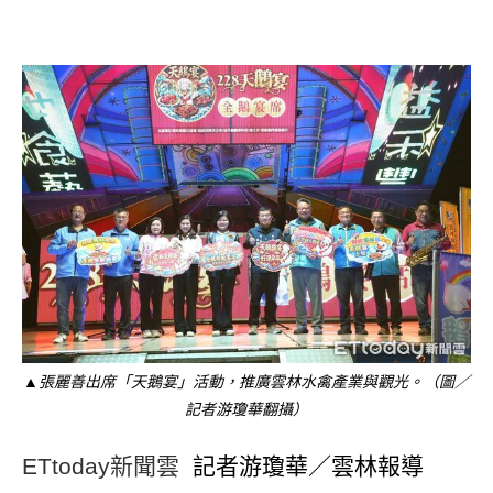
▲張麗善出席「天鵝宴」活動，推廣雲林水禽產業與觀光。（圖／
記者游瓊華翻攝）
ETtoday新聞雲
記者游瓊華／雲林報導