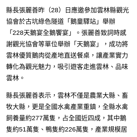
縣長張麗善昨（28）日應邀參加雲林縣觀光
協會於古坑綠色隧道「鵝童驛站」舉辦
「228天鵝宴全鵝饗宴」。張麗善致詞時感
謝觀光協會等單位舉辦「天鵝宴」，成功將
雲林優質鵝肉從產地直送餐桌，讓產業實力
轉化為觀光魅力，吸引遊客走進雲林、品味
雲林。
縣長張麗善表示，雲林不僅是農業大縣、畜
牧大縣，更是全國水禽產業重鎮，全縣水禽
飼養量約277萬隻，占全國近四成，其中鵝
隻約51萬隻、鴨隻約226萬隻，產業規模居