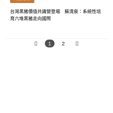
台灣黑豬價值共識營登場 蘇清泉：系統性培
育六堆黑豬走向國際
1
2
電話：05 - 5961268
傳真：05 - 5961218
關於集團